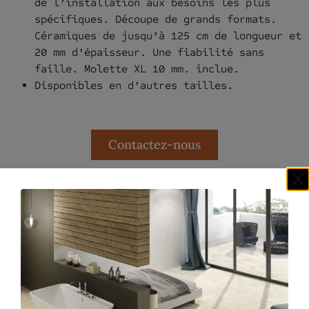
de l’installation aux besoins les plus
spécifiques. Découpe de grands formats.
Céramiques de jusqu’à 125 cm de longueur et
20 mm d’épaisseur. Une fiabilité sans
faille. Molette XL 10 mm. inclue.
Disponibles en d’autres tailles.
Contactez-nous
Nos clients ont aussi aimé...