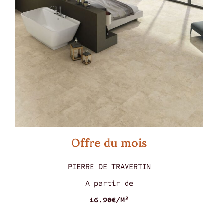
pose
Colles
Coupe carreaux
Aucun produit actuellement
Offre du mois
PIERRE DE TRAVERTIN
A partir de
16.90€/M²
La Ferraudière
19 Rue Gaspard Monge