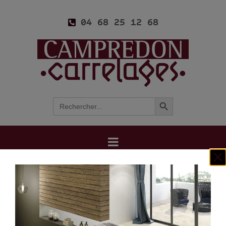
04 68 25 12 68
Search Button
Search
for:
Accueil
/
Colles & joints
/
Systèmes de pose
Systèmes de