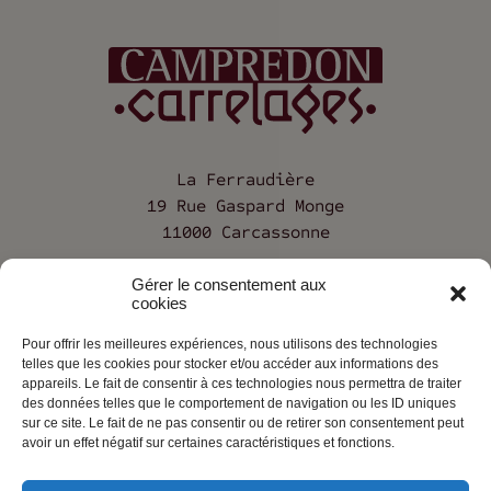
La Ferraudière
19 Rue Gaspard Monge
11000 Carcassonne
04 68 25 12 68
Gérer le consentement aux
cookies
Pour offrir les meilleures expériences, nous utilisons des technologies
Société
telles que les cookies pour stocker et/ou accéder aux informations des
appareils. Le fait de consentir à ces technologies nous permettra de traiter
Contact
des données telles que le comportement de navigation ou les ID uniques
sur ce site. Le fait de ne pas consentir ou de retirer son consentement peut
Mentions légales
avoir un effet négatif sur certaines caractéristiques et fonctions.