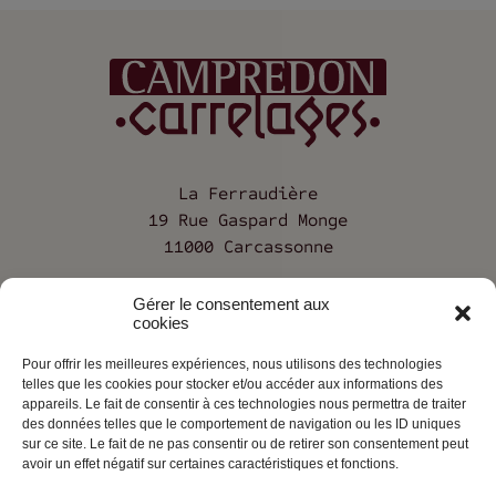
La Ferraudière
19 Rue Gaspard Monge
11000 Carcassonne
04 68 25 12 68
Gérer le consentement aux
cookies
Pour offrir les meilleures expériences, nous utilisons des technologies
Société
telles que les cookies pour stocker et/ou accéder aux informations des
appareils. Le fait de consentir à ces technologies nous permettra de traiter
Contact
des données telles que le comportement de navigation ou les ID uniques
sur ce site. Le fait de ne pas consentir ou de retirer son consentement peut
Mentions légales
avoir un effet négatif sur certaines caractéristiques et fonctions.