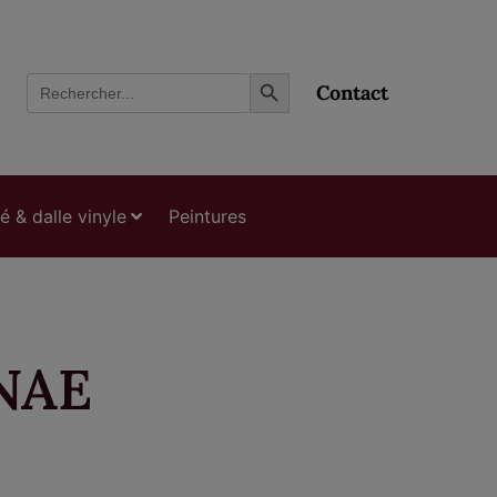
Search Button
Search
Contact
for:
ié & dalle vinyle
Peintures
NAE