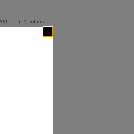
1200
2 coloris
tactez-nous