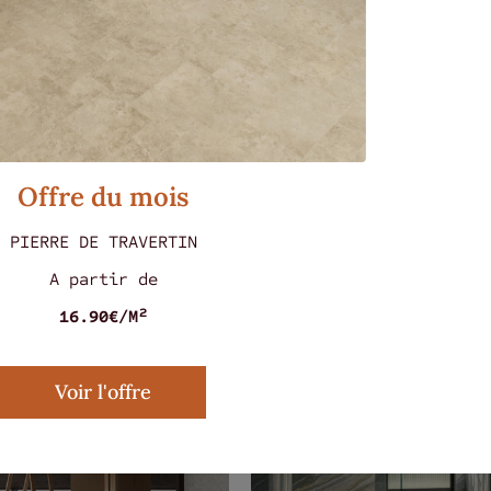
s ont aussi aimé...
Offre du mois
PIERRE DE TRAVERTIN
A partir de
16.90€/M²
Voir l'offre