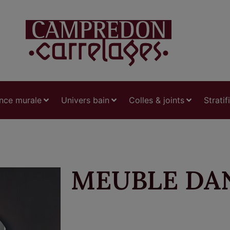
nce murale
Univers bain
Colles & joints
Stratif
MEUBLE DA