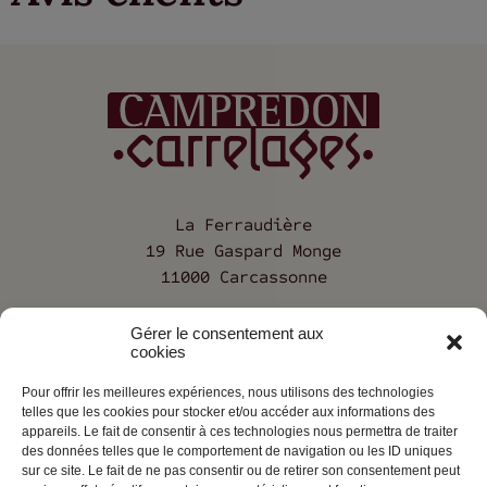
La Ferraudière
19 Rue Gaspard Monge
11000 Carcassonne
04 68 25 12 68
Gérer le consentement aux
cookies
Pour offrir les meilleures expériences, nous utilisons des technologies
Société
telles que les cookies pour stocker et/ou accéder aux informations des
appareils. Le fait de consentir à ces technologies nous permettra de traiter
Contact
des données telles que le comportement de navigation ou les ID uniques
sur ce site. Le fait de ne pas consentir ou de retirer son consentement peut
Mentions légales