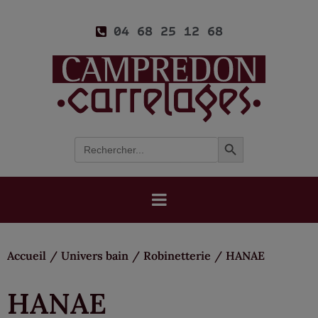
04 68 25 12 68
Search Button
Search
for:
Accueil
/
Univers bain
/
Robinetterie
/
HANAE
HANAE