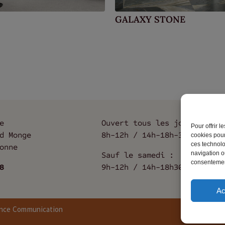
GALAXY STONE
e
Ouvert tous les jours :
Pour offrir 
d Monge
8h-12h / 14h-18h-30
cookies pour
ces technolo
onne
navigation ou
Sauf le samedi :
consentement
8
9h-12h / 14h-18h30
Ac
ance Communication