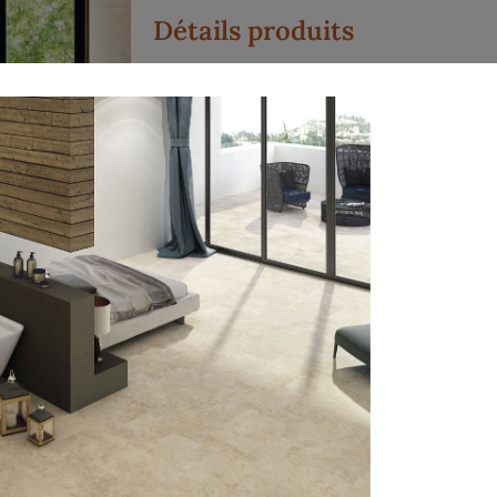
Détails produits
Carrelage aspect pierre de traverti
et/ou carrelage aspect pierre marb
Contraste très design en mêlant les
aspects pour la salle de bain
Disponible en plusieurs formats :
30×60 / 60×60 / 60×120
Con