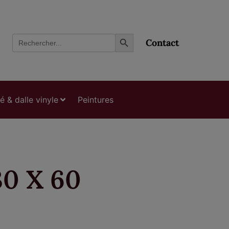
Search Button
Search
Contact
for:
ié & dalle vinyle
Peintures
0 X 60