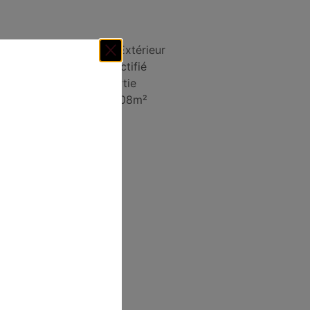
n
Intérieur ou Extérieur
ré
Carrelage rectifié
 2
Plinthe assortie
Paquet de 1.08m²
tactez-nous