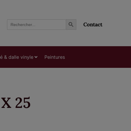
Search Button
Search
Contact
for:
ié & dalle vinyle
Peintures
X 25