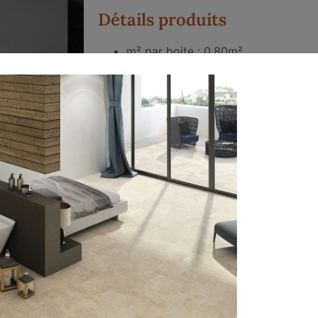
Détails produits
m² par boite : 0.80m²
Dimensions 21×25 Hexagone
7 décors et 1 uni
Con