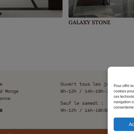
GALAXY STONE
e
Ouvert tous les jours :
Pour offrir 
d Monge
8h-12h / 14h-18h-30
cookies pour
ces technolo
onne
navigation ou
Sauf le samedi :
consentement
8
9h-12h / 14h-18h30
Ac