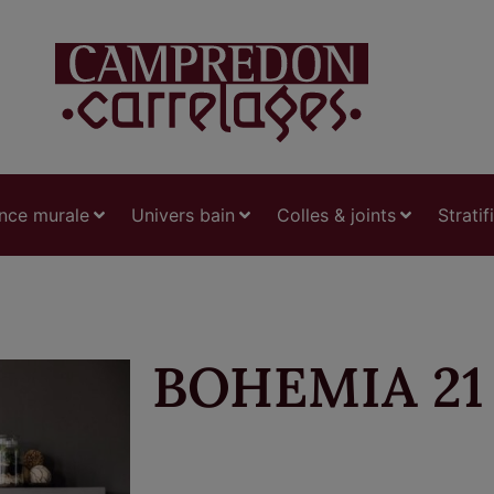
nce murale
Univers bain
Colles & joints
Stratif
BOHEMIA 21 