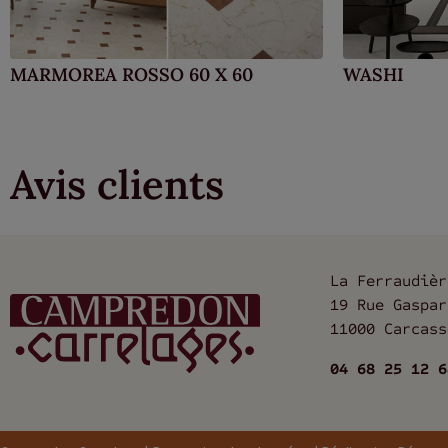
MARMOREA ROSSO 60 X 60
WASHI
Avis clients
La Ferraudièr
19 Rue Gaspar
11000 Carcass
04 68 25 12 6