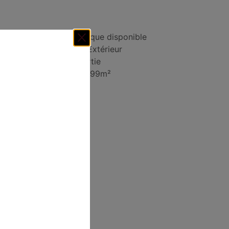
Décor mosaïque disponible
Intérieur ou Extérieur
Plinthe assortie
mon
Paquet de 0.99m²
tactez-nous