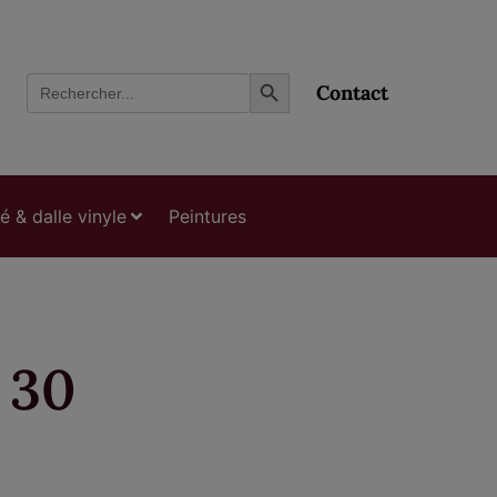
Search Button
Search
Contact
for:
ié & dalle vinyle
Peintures
 30