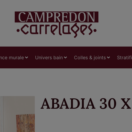
nce murale
Univers bain
Colles & joints
Stratif
ABADIA 30 X