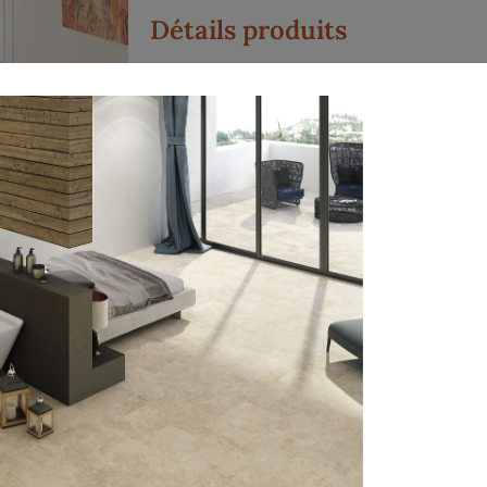
Détails produits
Carrelage aspect terre cuite épurée
Disponible en plusieurs formats :
30×30 / 15×30 / 15×15
4 coloris disponibles : blanco / sal
/ rojo / fuego
Con