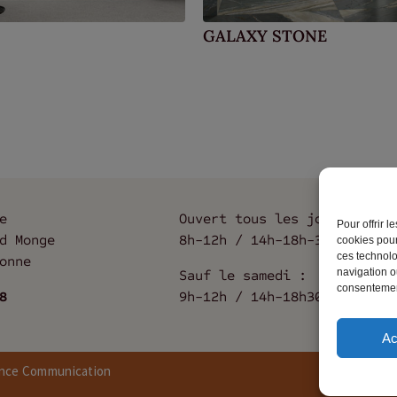
GALAXY STONE
e
Ouvert tous les jours :
Pour offrir 
d Monge
8h-12h / 14h-18h-30
cookies pour
ces technolo
onne
navigation ou
Sauf le samedi :
consentement
8
9h-12h / 14h-18h30
Ac
ance Communication