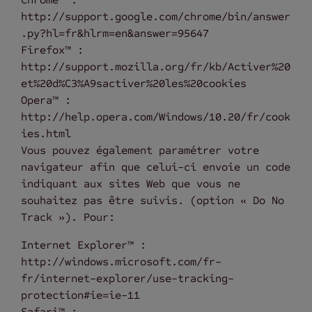
http://support.google.com/chrome/bin/answer
.py?hl=fr&hlrm=en&answer=95647
Firefox™ :
http://support.mozilla.org/fr/kb/Activer%20
et%20d%C3%A9sactiver%20les%20cookies
Opera™ :
http://help.opera.com/Windows/10.20/fr/cook
ies.html
Vous pouvez également paramétrer votre
navigateur afin que celui-ci envoie un code
indiquant aux sites Web que vous ne
souhaitez pas être suivis. (option « Do No
Track »). Pour:
Internet Explorer™ :
http://windows.microsoft.com/fr-
fr/internet-explorer/use-tracking-
protection#ie=ie-11
Safari™ :