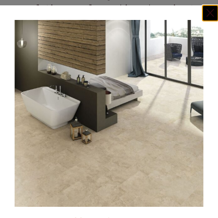
en relation avec les cookies, donc si votre
navigateur est configuré pour refuser les
cookies, ou si les cookies sont supprimés,
les balises web ne seront pas en mesure de
suivre votre activité lorsque vous naviguez
entre les sites internet.
C’est à vous de décider si vous nous
permettez ou permettez à des tiers de vous
envoyer des cookies, mais si vous bloquez
les cookies, vous pouvez ne pas être en
mesure d’accéder ou de consulter certains
ou tous le site internet Campredon
Carrelage. En utilisant le site internet
Campredon Carrelage et en choisissant de ne
pas bloquer ou désactiver les cookies,
balises web ou autres technologies
similaires quand vous avez la possibilité
de le faire, vous consentez à l’utilisation